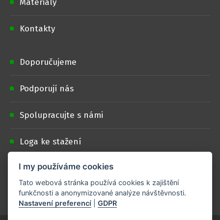
Materiály
Kontakty
Doporučujeme
Podporují nás
Spolupracujte s námi
Loga ke stažení
I my používáme cookies
Projekt je realizován s finanční podporou
Tato webová stránka používá cookies k zajištění
Ministerstva zemědělství
.
funkčnosti a anonymizované analýze návštěvnosti.
Nastavení preferencí
|
GDPR