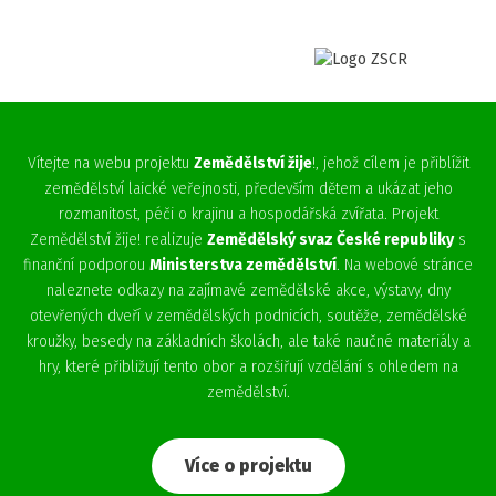
Vítejte na webu projektu
Zemědělství žije
!, jehož cílem je přiblížit
zemědělství laické veřejnosti, především dětem a ukázat jeho
rozmanitost, péči o krajinu a hospodářská zvířata. Projekt
Zemědělství žije! realizuje
Zemědělský svaz České republiky
s
finanční podporou
Ministerstva zemědělství
. Na webové stránce
naleznete odkazy na zajímavé zemědělské akce, výstavy, dny
otevřených dveří v zemědělských podnicích, soutěže, zemědělské
kroužky, besedy na základních školách, ale také naučné materiály a
hry, které přibližují tento obor a rozšiřují vzdělání s ohledem na
zemědělství.
Více o projektu