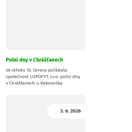
Zl
Mo
Ji
Ol
Vy
Pa
Kr
Ji
Hl
St
Li
Pl
Ús
Ka
kr
kr
kr
kr
kr
kr
kr
mě
kr
kr
kr
kr
kr
Polní dny v Chrášťanech
Ve středu 10. června pořádala
společnost LUPOFYT, s.r.o. polní dny
v Chrášťanech u Rakovníka.