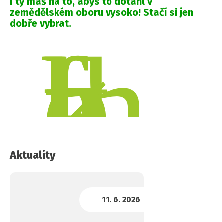
I ty máš na to, abys to dotáhl v
zemědělském oboru vysoko! Stačí si jen
dobře vybrat.
Aktuality