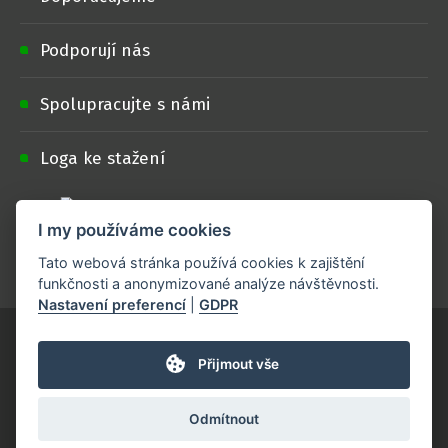
Podporují nás
Spolupracujte s námi
Loga ke stažení
I my používáme cookies
Projekt je realizován s finanční podporou
Ministerstva zemědělství
.
Tato webová stránka používá cookies k zajištění
funkčnosti a anonymizované analýze návštěvnosti.
Nastavení preferencí
|
GDPR
Přijmout vše
Tvorba webových stránek, Redakční systém & Webdesign by
SUITU
Odmítnout