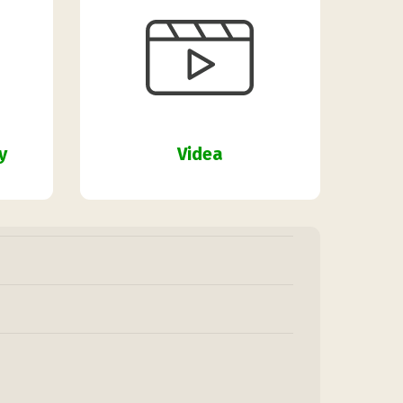
y
Videa