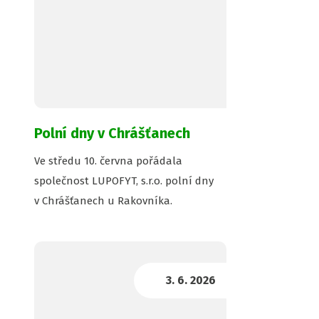
Polní dny v Chrášťanech
Ve středu 10. června pořádala
společnost LUPOFYT, s.r.o. polní dny
v Chrášťanech u Rakovníka.