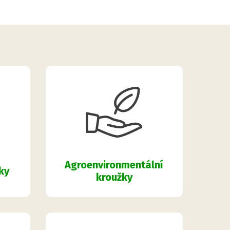
Agroenvironmentální
ky
kroužky