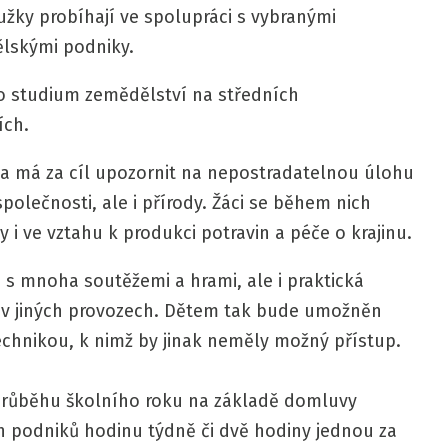
žky probíhají ve spolupráci s vybranými
lskými podniky.
o studium zemědělství na středních
ích.
 a má za cíl upozornit na nepostradatelnou úlohu
polečnosti, ale i přírody. Žáci se během nich
i ve vztahu k produkci potravin a péče o krajinu.
 s mnoha soutěžemi a hrami, ale i praktická
 v jiných provozech. Dětem tak bude umožněn
technikou, k nimž by jinak neměly možný přístup.
 průběhu školního roku na základě domluvy
h podniků hodinu týdně či dvě hodiny jednou za