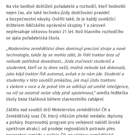
Na vše bedlivě dohlíželi pořadatelé a rozhodčí, kteří hodnotili
nejen čas, ale také techniku jízdy, dodržování pravidel
a bezpečnostní návyky. Ověřili také, že je každý soutěžící
držitelem řidičského oprávnění skupiny T a zároveň
nepřesahuje věkovou hranici 21 let. Roli hlavního rozhodčího
se ujala pořadatelská škola.
„Modernímu zemědělství dnes dominují precizní stroje a nové
technologie, takže by se mohlo zdát, že řídit traktor brzo už
nebude potřebná dovednost... Jízda zručnosti studentů a
studentek, kteří se tu dnes sešli, možná nebude tak dokonalá,
jako když traktor řídí automat, avšak o to nám jde. Studenti a
studentky v této soutěži prokážou, jak mají jízdu traktoru
s vlekem v ruce a že právě tím se odlišují od umělé inteligence,
na niž se ostatně nelze vždy plně spolehnout,“
uvedla ředitelka
školy Dana Staňková během slavnostního zahájení.
Záštitu nad soutěží drží Ministerstvo zemědělství ČR a
Zemědělský svaz ČR, který vítězům předal medaile, diplomy
a poháry. Doprovodný program pro veřejnost nabídl široké
spektrum atrakcí, od prodeje regionálních potravin přes