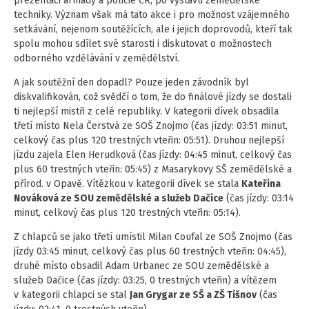
prezentaci armády a policie ČR, po výstavu zemědělské
techniky. Význam však má tato akce i pro možnost vzájemného
setkávání, nejenom soutěžících, ale i jejich doprovodů, kteří tak
spolu mohou sdílet své starosti i diskutovat o možnostech
odborného vzdělávání v zemědělství.
A jak soutěžní den dopadl? Pouze jeden závodník byl
diskvalifikován, což svědčí o tom, že do finálové jízdy se dostali
ti nejlepší mistři z celé republiky. V kategorii dívek obsadila
třetí místo Nela Čerstvá ze SOŠ Znojmo (čas jízdy: 03:51 minut,
celkový čas plus 120 trestných vteřin: 05:51). Druhou nejlepší
jízdu zajela Elen Herudková (čas jízdy: 04:45 minut, celkový čas
plus 60 trestných vteřin: 05:45) z Masarykovy SŠ zemědělské a
přírod. v Opavě. Vítězkou v kategorii dívek se stala
Kateřina
Nováková ze SOU zemědělské a služeb Dačice
(čas jízdy: 03:14
minut, celkový čas plus 120 trestných vteřin: 05:14).
Z chlapců se jako třetí umístil Milan Coufal ze SOŠ Znojmo (čas
jízdy 03:45 minut, celkový čas plus 60 trestných vteřin: 04:45),
druhé místo obsadil Adam Urbanec ze SOU zemědělské a
služeb Dačice (čas jízdy: 03:25, 0 trestných vteřin) a vítězem
v kategorii chlapci se stal
Jan Grygar ze SŠ a ZŠ Tišnov
(čas