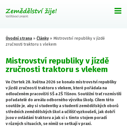
Úvodní strana
»
Články
»
Mistrovství republiky v jízdě
zručnosti traktoru s vlekem
Mistrovství republiky v jízdě
zručnosti traktoru s vlekem
Ve čtvrtek 28. května 2026 se konalo mistrovství republiky
v jízdě zručnosti traktoru s vlekem, které pořádala na
odloučeném pracovišti SŠ a ZŠ Tišnov. Soutěžní trať rozmístili
pořadatelé do areálu odborného výcviku školy. Cílem této
soutěže je
,
aby si studentky a studenti zemědělských oborů
středních zemědělských škol a učilišť vyzkoušeli, jak dobří
jsou v ovládání traktoru a jak si s tímto stojem poradí
v různých situacích, se nimiž se setkají v praxi.