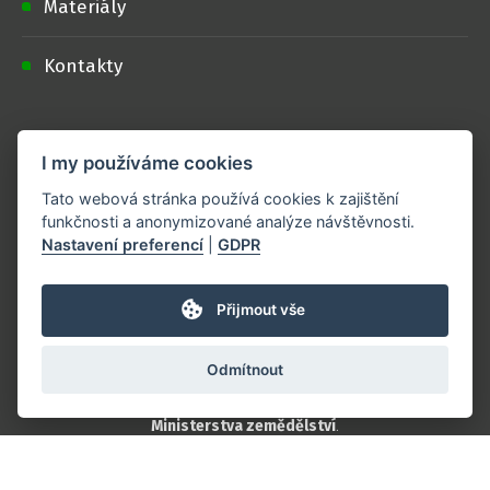
Materiály
Kontakty
Doporučujeme
I my používáme cookies
Podporují nás
Tato webová stránka používá cookies k zajištění
funkčnosti a anonymizované analýze návštěvnosti.
Nastavení preferencí
|
GDPR
Spolupracujte s námi
Přijmout vše
Loga ke stažení
Odmítnout
Projekt je realizován s finanční podporou
Ministerstva zemědělství
.