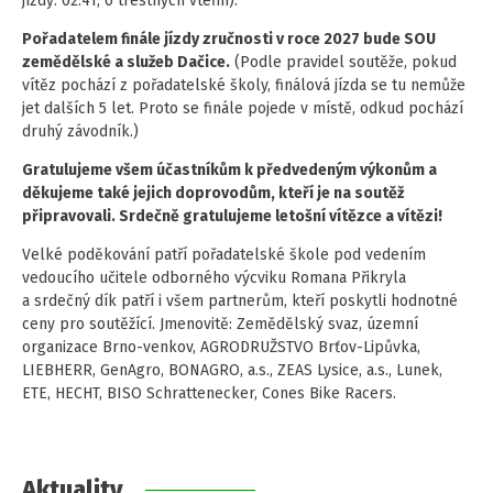
jízdy: 02:41, 0 trestných vteřin).
Pořadatelem finále jízdy zručnosti v roce 2027 bude SOU
zemědělské a služeb Dačice.
(Podle pravidel soutěže, pokud
vítěz pochází z pořadatelské školy, finálová jízda se tu nemůže
jet dalších 5 let. Proto se finále pojede v místě, odkud pochází
druhý závodník.)
Gratulujeme všem účastníkům k předvedeným výkonům a
děkujeme také jejich doprovodům, kteří je na soutěž
připravovali. Srdečně gratulujeme letošní vítězce a vítězi!
Velké poděkování patří pořadatelské škole pod vedením
vedoucího učitele odborného výcviku Romana Přikryla
a srdečný dík patří i všem partnerům, kteří poskytli hodnotné
ceny pro soutěžící. Jmenovitě: Zemědělský svaz, územní
organizace Brno-venkov, AGRODRUŽSTVO Brťov-Lipůvka,
LIEBHERR, GenAgro, BONAGRO, a.s., ZEAS Lysice, a.s., Lunek,
ETE, HECHT, BISO Schrattenecker, Cones Bike Racers.
Aktuality