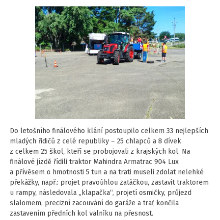
Do letošního finálového klání postoupilo celkem 33 nejlepších
mladých řidičů z celé republiky – 25 chlapců a 8 dívek
z celkem 25 škol, kteří se probojovali z krajských kol. Na
finálové jízdě řídili traktor Mahindra Armatrac 904 Lux
a přívěsem o hmotnosti 5 tun a na trati museli zdolat nelehké
překážky, např.: projet pravoúhlou zatáčkou, zastavit traktorem
u rampy, následovala „klapačka“, projetí osmičky, průjezd
slalomem, precizní zacouvání do garáže a trať končila
zastavením předních kol valníku na přesnost.