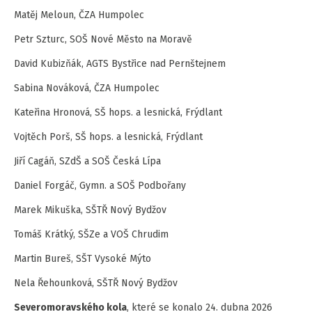
Matěj Meloun, ČZA Humpolec
Petr Szturc, SOŠ Nové Město na Moravě
David Kubizňák, AGTS Bystřice nad Pernštejnem
Sabina Nováková, ČZA Humpolec
Kateřina Hronová, SŠ hops. a lesnická, Frýdlant
Vojtěch Porš, SŠ hops. a lesnická, Frýdlant
Jiří Cagáň, SZdŠ a SOŠ Česká Lípa
Daniel Forgáč, Gymn. a SOŠ Podbořany
Marek Mikuška, SŠTŘ Nový Bydžov
Tomáš Krátký, SŠZe a VOŠ Chrudim
Martin Bureš, SŠT Vysoké Mýto
Nela Řehounková, SŠTŘ Nový Bydžov
Severomoravského kola
, které se konalo 24. dubna 2026