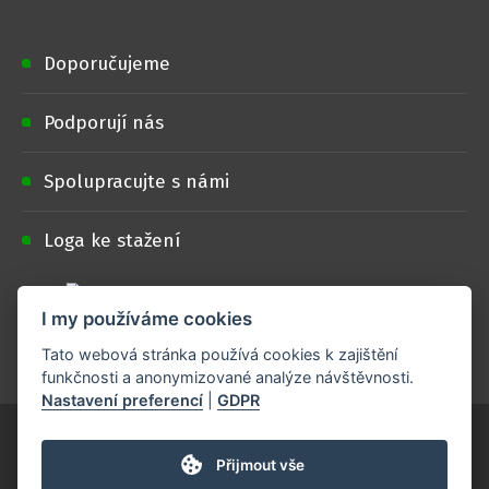
Doporučujeme
Podporují nás
Spolupracujte s námi
Loga ke stažení
I my používáme cookies
Projekt je realizován s finanční podporou
Ministerstva zemědělství
.
Tato webová stránka používá cookies k zajištění
funkčnosti a anonymizované analýze návštěvnosti.
Nastavení preferencí
|
GDPR
Přijmout vše
Tvorba webových stránek, Redakční systém & Webdesign by