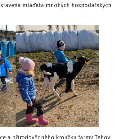
ředstavena mláďata mnohých hospodářských
šice a přírodovědného kroužku farmy Tehov