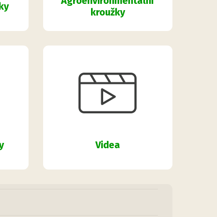
Agroenvironmentální
ky
kroužky
y
Videa