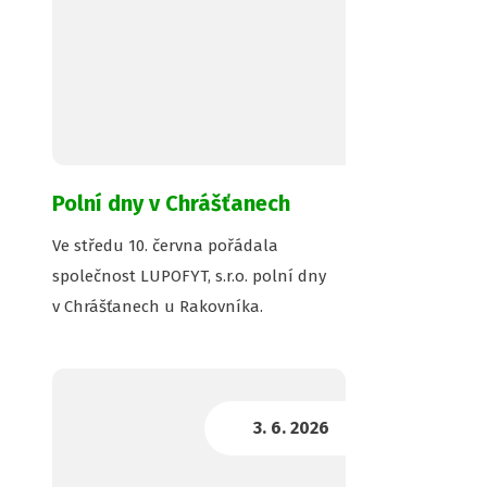
Polní dny v Chrášťanech
Ve středu 10. června pořádala
společnost LUPOFYT, s.r.o. polní dny
v Chrášťanech u Rakovníka.