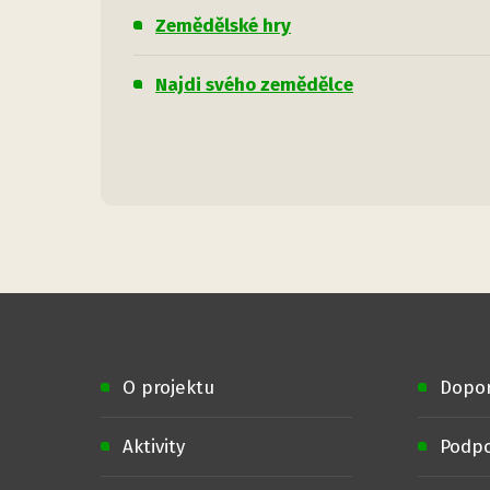
Zemědělské hry
Najdi svého zemědělce
O projektu
Dopo
Aktivity
Podpo