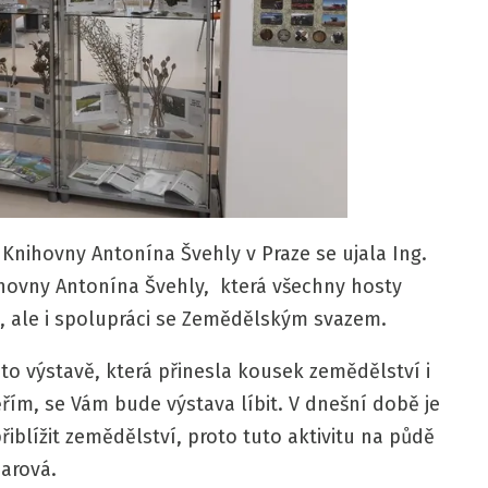
Knihovny Antonína Švehly v Praze se ujala Ing.
hovny Antonína Švehly, která všechny hosty
u, ale i spolupráci se Zemědělským svazem.
této výstavě, která přinesla kousek zemědělství i
ím, se Vám bude výstava líbit. V dnešní době je
iblížit zemědělství, proto tuto aktivitu na půdě
narová.