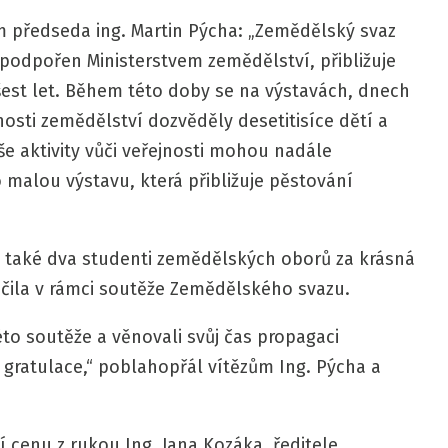
m předseda ing. Martin Pýcha: „Zemědělský svaz
e podpořen Ministerstvem zemědělství, přibližuje
 šest let. Během této doby se na výstavách, dnech
osti zemědělství dozvěděly desetitisíce dětí a
naše aktivity vůči veřejnosti mohou nadále
o malou výstavu, která přibližuje pěstování
ni také dva studenti zemědělských oborů za krásná
čila v rámci soutěže Zemědělského svazu.
této soutěže a věnovali svůj čas propagaci
 gratulace,“ poblahopřál vítězům Ing. Pýcha a
í cenu z rukou Ing. Jana Kozáka, ředitele