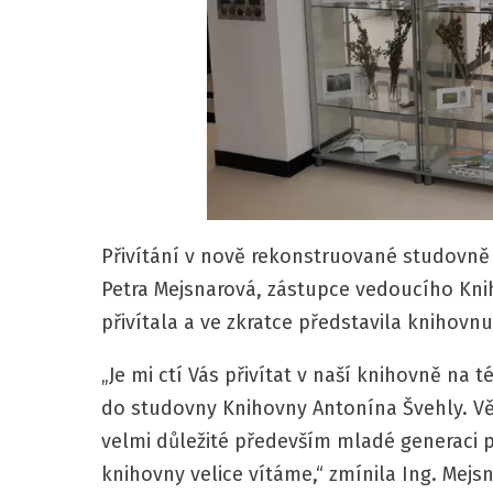
Přivítání v nově rekonstruované studovně 
Petra Mejsnarová, zástupce vedoucího Kni
přivítala a ve zkratce představila knihovn
„Je mi ctí Vás přivítat v naší knihovně na 
do studovny Knihovny Antonína Švehly. Věř
velmi důležité především mladé generaci př
knihovny velice vítáme,“ zmínila Ing. Mejs