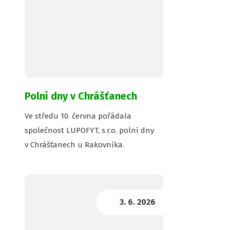
Polní dny v Chrášťanech
Ve středu 10. června pořádala
společnost LUPOFYT, s.r.o. polní dny
v Chrášťanech u Rakovníka.