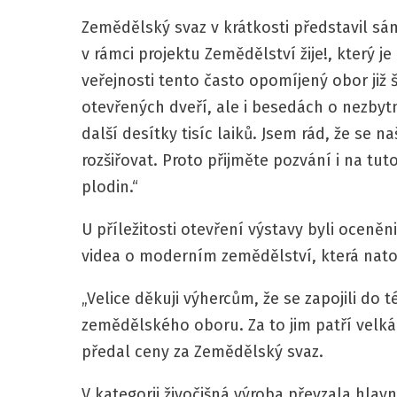
Zemědělský svaz v krátkosti představil sá
v rámci projektu Zemědělství žije!, který j
veřejnosti tento často opomíjený obor již
otevřených dveří, ale i besedách o nezbytn
další desítky tisíc laiků. Jsem rád, že se 
rozšiřovat. Proto přijměte pozvání i na tut
plodin.“
U příležitosti otevření výstavy byli oceně
videa o moderním zemědělství, která nato
„Velice děkuji výhercům, že se zapojili do 
zemědělského oboru. Za to jim patří velká
předal ceny za Zemědělský svaz.
V kategorii živočišná výroba převzala hlavn