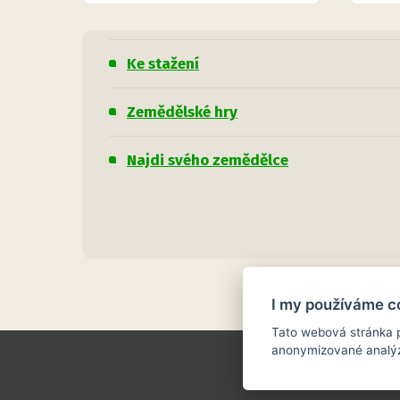
Ke stažení
Zemědělské hry
Najdi svého zemědělce
I my používáme c
Tato webová stránka p
anonymizované analýz