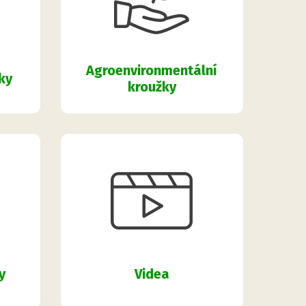
Agroenvironmentální
ky
kroužky
y
Videa