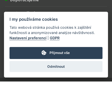
Podporují nás
I my používáme cookies
Spolupracujte s námi
Tato webová stránka používá cookies k zajištění
funkčnosti a anonymizované analýze návštěvnosti.
Nastavení preferencí
|
GDPR
Loga ke stažení
Přijmout vše
Projekt je realizován s finanční podporou
Ministerstva zemědělství
.
Odmítnout
Tvorba webových stránek, Redakční systém & Webdesign by
SUITU