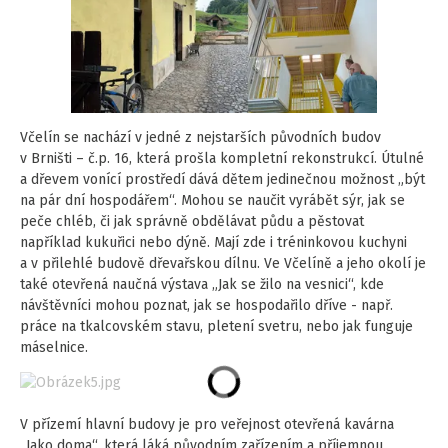
Včelín se nachází v jedné z nejstarších původních budov
v Brništi – č.p. 16, která prošla kompletní rekonstrukcí. Útulné
a dřevem vonící prostředí dává dětem jedinečnou možnost „být
na pár dní hospodářem“. Mohou se naučit vyrábět sýr, jak se
peče chléb, či jak správně obdělávat půdu a pěstovat
například kukuřici nebo dýně. Mají zde i tréninkovou kuchyni
a v přilehlé budově dřevařskou dílnu. Ve Včelíně a jeho okolí je
také otevřená naučná výstava „Jak se žilo na vesnici“, kde
návštěvníci mohou poznat, jak se hospodařilo dříve - např.
práce na tkalcovském stavu, pletení svetru, nebo jak funguje
máselnice.
V přízemí hlavní budovy je pro veřejnost otevřená kavárna
„Jako doma“, která láká původním zařízením a příjemnou