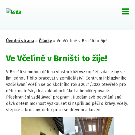
Úvodní strana
»
Články
»
Ve Včelíně v Brništi to žije!
Ve Včelíně v Brništi to žije!
V Brništi si mohou děti na vlastní kůži vyzkoušet, zda se by se
jim jednou líbilo pracovat v zemědělství. Centrum inkluzivního
vzdělávání Včelín se od školního roku 2021/2022 otevřelo pro
děti z mateřských a základních škol a hendikepované.
Přeshraniční vzdělávací program „Hledám své povolání snů“
dává dětem možnost vyzkoušet si například péči o krávy, včely,
slepice a krocany, nebo práci se dřevem a kovem.