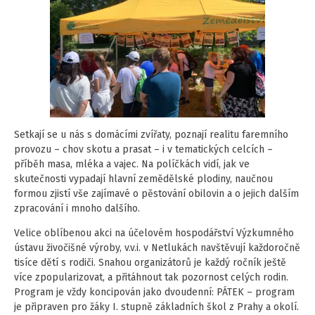
Setkají se u nás s domácími zvířaty, poznají realitu faremního
provozu – chov skotu a prasat – i v tematických celcích –
příběh masa, mléka a vajec. Na políčkách vidí, jak ve
skutečnosti vypadají hlavní zemědělské plodiny, naučnou
formou zjistí vše zajímavé o pěstování obilovin a o jejich dalším
zpracování i mnoho dalšího.
Velice oblíbenou akci na účelovém hospodářství Výzkumného
ústavu živočišné výroby, v.v.i. v Netlukách navštěvují každoročně
tisíce dětí s rodiči. Snahou organizátorů je každý ročník ještě
více zpopularizovat, a přitáhnout tak pozornost celých rodin.
Program je vždy koncipován jako dvoudenní: PÁTEK – program
je připraven pro žáky I. stupně základních škol z Prahy a okolí.