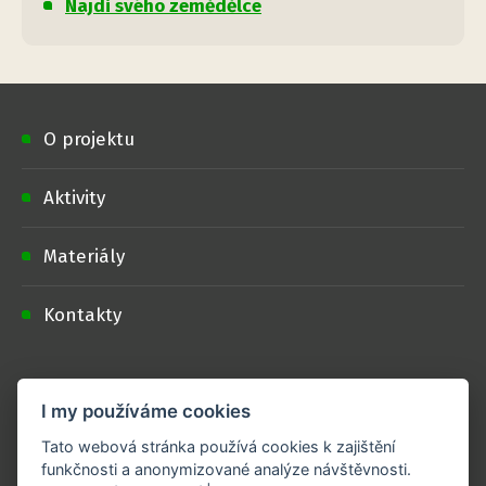
Najdi svého zemědělce
O projektu
Aktivity
Materiály
Kontakty
Doporučujeme
I my používáme cookies
Podporují nás
Tato webová stránka používá cookies k zajištění
funkčnosti a anonymizované analýze návštěvnosti.