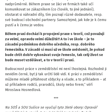
nadprůměrně. Během praxe se žáci ve firmách také učí
komunikovat se zákazníkem (co člověk, to jiné jednání),
obstarat si náhradní díly, tím poznají různé dodavatele, resp.
své budoucí obchodní partnery. Samozřejmě, jak kde je k čemu
pustí a k čemu je vedou.
Během praxí dochází k propojení praxe s teorií, což považuji
za velmi, opravdu velmi důležité!! A to i ve škole – je to
zásadní podmínkou dobrého učedníka, resp. dobrého
řemeslníka. V zásadě si musí už ve škole uvědomit, že pokud
bude chtít dobře vykonávat svoje řemeslo, tak celý život se
bude muset vzdělávat, a to v teorii i praxi.
Budoucnost práce v zemědělství mi není lhostejná. Rozhodně ji
nevidím černě, byť ji tak určití lidé vidí. K práci v zemědělství
můžeme mladé přitáhnout vždycky a všude, a to příkladem – ať
už příkladem rodičů, prarodičů, školy nebo firem,“ věří
Miroslava Hosnedlová.
***
Na SOŠ a SOU Sušice se vyučují tyto 3leté obory: Opravář