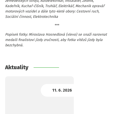
zemědělských strojů, Autoelektrikář, Instalatér, Zedník,
Kadeřník, Kuchař-číšník, Truhlář, Elektrikář, Mechanik opravář
motorových vozidel a dále tyto 4leté obory: Cestovní ruch,
Sociální činnost, Elektrotechnika
***
Popisek fotky: Miroslava Hosnedlová (vlevo) se snaží narovnat
medaili finalistovi jízdy zručnosti, aby fotka vítězů jízdy byla
bezchybná.
Aktuality