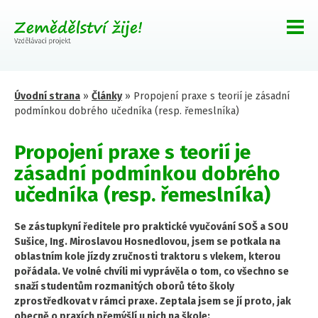
Úvodní strana
»
Články
»
Propojení praxe s teorií je zásadní
podmínkou dobrého učedníka (resp. řemeslníka)
Propojení praxe s teorií je
zásadní podmínkou dobrého
učedníka (resp. řemeslníka)
Se zástupkyní ředitele pro praktické vyučování SOŠ a SOU
Sušice, Ing. Miroslavou Hosnedlovou, jsem se potkala na
oblastním kole jízdy zručnosti traktoru s vlekem, kterou
pořádala. Ve volné chvíli mi vyprávěla o tom, co všechno se
snaží studentům rozmanitých oborů této školy
zprostředkovat v rámci praxe. Zeptala jsem se jí proto, jak
obecně o praxích přemýšlí u nich na škole: