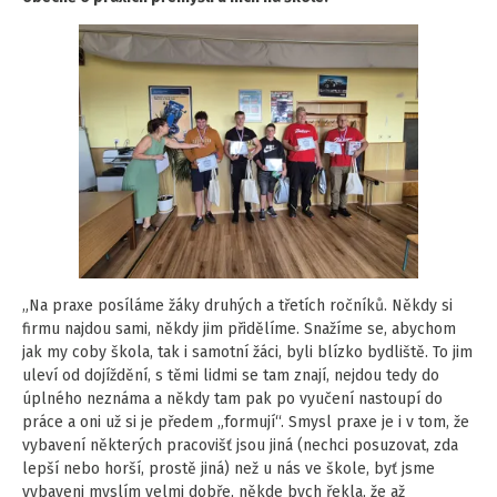
„Na praxe posíláme žáky druhých a třetích ročníků. Někdy si
firmu najdou sami, někdy jim přidělíme. Snažíme se, abychom
jak my coby škola, tak i samotní žáci, byli blízko bydliště. To jim
uleví od dojíždění, s těmi lidmi se tam znají, nejdou tedy do
úplného neznáma a někdy tam pak po vyučení nastoupí do
práce a oni už si je předem „formují“. Smysl praxe je i v tom, že
vybavení některých pracovišť jsou jiná (nechci posuzovat, zda
lepší nebo horší, prostě jiná) než u nás ve škole, byť jsme
vybaveni myslím velmi dobře, někde bych řekla, že až