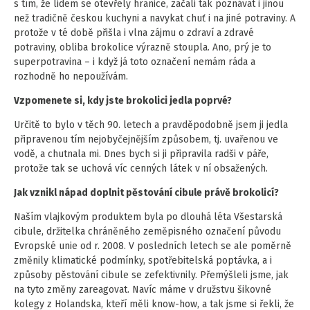
s tím, že lidem se otevřely hranice, začali tak poznávat i jinou
než tradičně českou kuchyni a navykat chuť i na jiné potraviny. A
protože v té době přišla i vlna zájmu o zdraví a zdravé
potraviny, obliba brokolice výrazně stoupla. Ano, prý je to
superpotravina – i když já toto označení nemám ráda a
rozhodně ho nepoužívám.
Vzpomenete si, kdy jste brokolici jedla poprvé?
Určitě to bylo v těch 90. letech a pravděpodobně jsem ji jedla
připravenou tím nejobyčejnějším způsobem, tj. uvařenou ve
vodě, a chutnala mi. Dnes bych si ji připravila radši v páře,
protože tak se uchová víc cenných látek v ní obsažených.
Jak vznikl nápad doplnit pěstování cibule právě brokolicí?
Naším vlajkovým produktem byla po dlouhá léta Všestarská
cibule, držitelka chráněného zeměpisného označení původu
Evropské unie od r. 2008. V posledních letech se ale poměrně
změnily klimatické podmínky, spotřebitelská poptávka, a i
způsoby pěstování cibule se zefektivnily. Přemýšleli jsme, jak
na tyto změny zareagovat. Navíc máme v družstvu šikovné
kolegy z Holandska, kteří měli know-how, a tak jsme si řekli, že