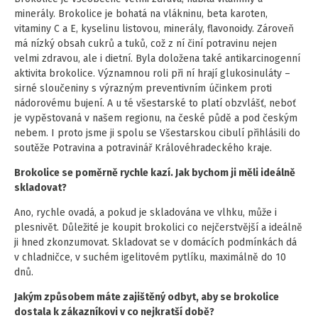
minerály. Brokolice je bohatá na vlákninu, beta karoten,
vitaminy C a E, kyselinu listovou, minerály, flavonoidy. Zároveň
má nízký obsah cukrů a tuků, což z ní činí potravinu nejen
velmi zdravou, ale i dietní. Byla doložena také antikarcinogenní
aktivita brokolice. Významnou roli při ní hrají glukosinuláty –
sirné sloučeniny s výrazným preventivním účinkem proti
nádorovému bujení. A u té všestarské to platí obzvlášť, neboť
je vypěstovaná v našem regionu, na české půdě a pod českým
nebem. I proto jsme ji spolu se Všestarskou cibulí přihlásili do
soutěže Potravina a potravinář Královéhradeckého kraje.
Brokolice se poměrně rychle kazí. Jak bychom ji měli ideálně
skladovat?
Ano, rychle ovadá, a pokud je skladována ve vlhku, může i
plesnivět. Důležité je koupit brokolici co nejčerstvější a ideálně
ji hned zkonzumovat. Skladovat se v domácích podmínkách dá
v chladničce, v suchém igelitovém pytlíku, maximálně do 10
dnů.
Jakým způsobem máte zajištěný odbyt, aby se brokolice
dostala k zákazníkovi v co nejkratší době?