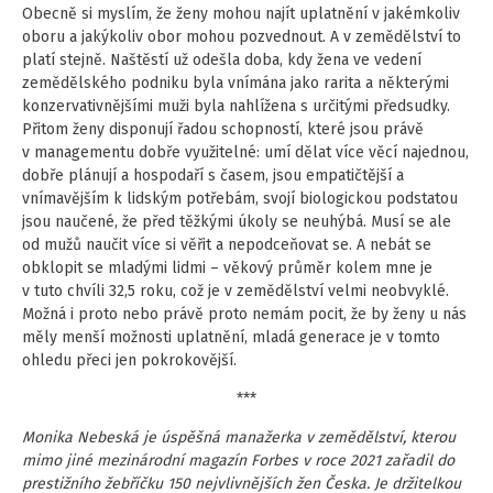
Obecně si myslím, že ženy mohou najít uplatnění v jakémkoliv
oboru a jakýkoliv obor mohou pozvednout. A v zemědělství to
platí stejně. Naštěstí už odešla doba, kdy žena ve vedení
zemědělského podniku byla vnímána jako rarita a některými
konzervativnějšími muži byla nahlížena s určitými předsudky.
Přitom ženy disponují řadou schopností, které jsou právě
v managementu dobře využitelné: umí dělat více věcí najednou,
dobře plánují a hospodaří s časem, jsou empatičtější a
vnímavějším k lidským potřebám, svojí biologickou podstatou
jsou naučené, že před těžkými úkoly se neuhýbá. Musí se ale
od mužů naučit více si věřit a nepodceňovat se. A nebát se
obklopit se mladými lidmi – věkový průměr kolem mne je
v tuto chvíli 32,5 roku, což je v zemědělství velmi neobvyklé.
Možná i proto nebo právě proto nemám pocit, že by ženy u nás
měly menší možnosti uplatnění, mladá generace je v tomto
ohledu přeci jen pokrokovější.
***
Monika Nebeská je úspěšná manažerka v zemědělství, kterou
mimo jiné mezinárodní magazín Forbes v roce 2021 zařadil do
prestižního žebříčku 150 nejvlivnějších žen Česka. Je držitelkou