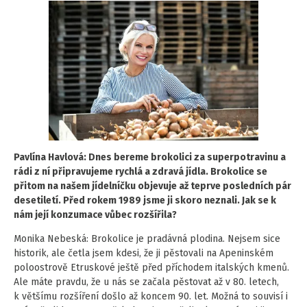
Pavlína Havlová: Dnes bereme brokolici za superpotravinu a
rádi z ní připravujeme rychlá a zdravá jídla. Brokolice se
přitom na našem jídelníčku objevuje až teprve posledních pár
desetiletí. Před rokem 1989 jsme ji skoro neznali. Jak se k
nám její konzumace vůbec rozšířila?
Monika Nebeská: Brokolice je pradávná plodina. Nejsem sice
historik, ale četla jsem kdesi, že ji pěstovali na Apeninském
poloostrově Etruskové ještě před příchodem italských kmenů.
Ale máte pravdu, že u nás se začala pěstovat až v 80. letech,
k většímu rozšíření došlo až koncem 90. let. Možná to souvisí i