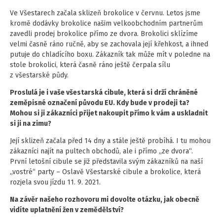
Ve Všestarech začala sklizeň brokolice v červnu. Letos jsme
kromě dodávky brokolice našim velkoobchodním partnerům
zavedli prodej brokolice přímo ze dvora. Brokolici sklízíme
velmi časně ráno ručně, aby se zachovala její křehkost, a ihned
putuje do chladícího boxu. Zákazník tak může mít v poledne na
stole brokolici, která časně ráno ještě čerpala sílu
z všestarské půdy.
Proslulá je i vaše všestarská cibule, která si drží chráněné
zeměpisné označení původu EU. Kdy bude v prodeji ta?
Mohou si ji zákazníci přijet nakoupit přímo k vám a uskladnit
si ji na zimu?
Její sklizeň začala před 14 dny a stále ještě probíhá. I tu mohou
zákazníci najít na pultech obchodů, ale i přímo „ze dvora“.
První letošní cibule se již představila svým zákazníků na naší
„vostré“ party – Oslavě Všestarské cibule a brokolice, která
rozjela svou jízdu 11. 9. 2021.
Na závěr našeho rozhovoru mi dovolte otázku, jak obecně
vidíte uplatnění žen v zemědělství?