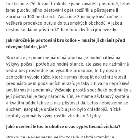
to zkusíme. Pěstování brokolice jsme zaváděli postupně, letos
jsme plochu jejího pěstování opět rozšířili a pěstujeme ji
zhruba na 100 hektarech. Zasázíme 3 miliony kusů ročně a
veškerá produkce putuje do tuzemských obchodů. A jakou
cestou se dáme příští rok? To v tuto chvílí ví jen hvězdy...
Jak náročné je pěstování brokolice – musíte ji chránit před
různými škůdci, jak?
Brokolice je poměrně náročná plodina. Je hodně citlivá na
výkyvy počasí, potřebuje hodně slunce, ale zase ne nadměrná
vedra bezprostředně po výsadbě brokolice, to by došlo k
zabrzdění vývoje růžic, které nemusí dospět do tržní zralosti
před nástupem podzimních mrazů. Je taky citlivá na nepříznivé
povětrnostní podmínky. Vyžaduje prostě specifické podmínky a
její pěstování je tedy náročné. Tím, že máme závlahový systém
a kvalitní půdy, tak se u nás pěstovat dá. Letos nebojujeme se
suchem, naopak je srážek víc a jaro bylo chladnější. Nízké
teploty zpomalily vývoj rostlin zhruba o 3 týdny.
Jaké ocenění letos brokolice u vás vypěstovaná získala?
Brokolice je všeobecně velmi zdravá, nabitá vitamíny a