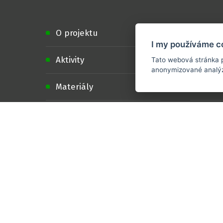
O projektu
Dopo
I my používáme c
Aktivity
Podpo
Tato webová stránka p
anonymizované analýz
Materiály
Spolu
Kontakty
Loga 
Tvorba webových stránek, Redakční syst