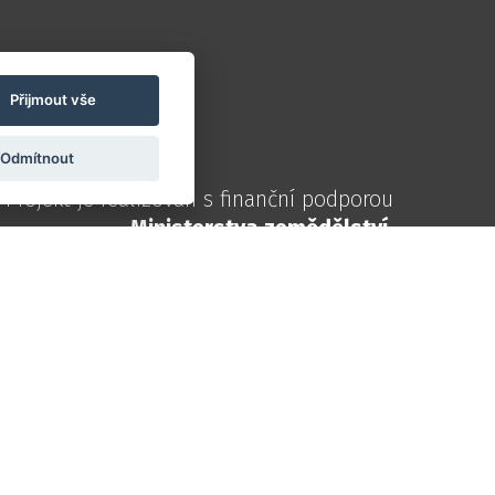
Přijmout vše
Odmítnout
Projekt je realizován s finanční podporou
Ministerstva zemědělství
.