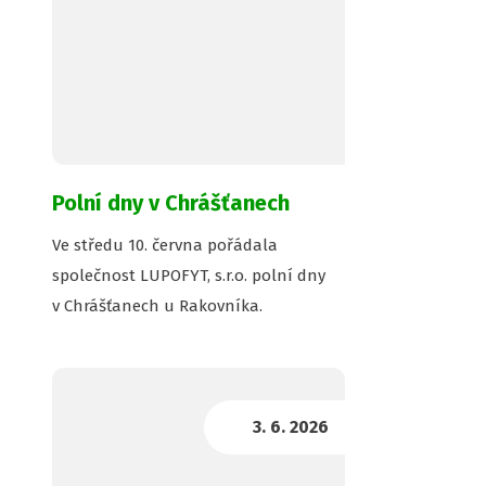
Polní dny v Chrášťanech
Ve středu 10. června pořádala
společnost LUPOFYT, s.r.o. polní dny
v Chrášťanech u Rakovníka.