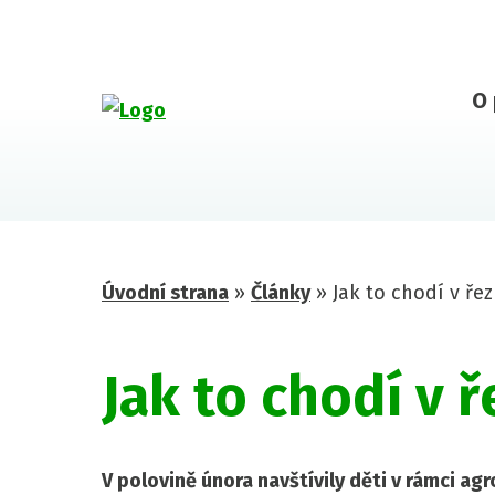
O 
Úvodní strana
»
Články
»
Jak to chodí v řez
Jak to chodí v ř
V polovině února navštívily děti v rámci a