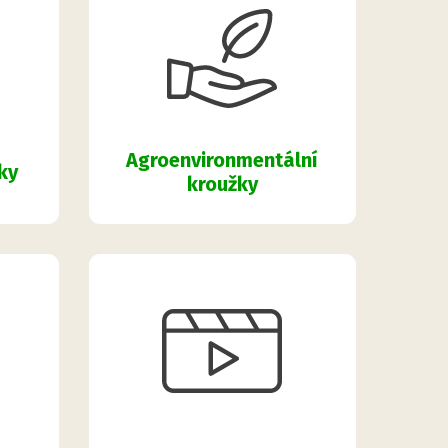
Agroenvironmentální
ky
kroužky