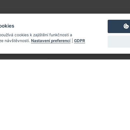
ručujeme
ookies
rují nás
oužívá cookies k zajištění funkčnosti a
e návštěvnosti.
Nastavení preferencí
|
GDPR
pracujte s námi
ke stažení
ém & Webdesign by SUITU