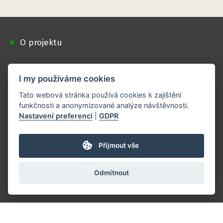
O projektu
Aktivity
I my používáme cookies
Tato webová stránka používá cookies k zajištění
Materiály
funkčnosti a anonymizované analýze návštěvnosti.
Nastavení preferencí
|
GDPR
Kontakty
Přijmout vše
Doporučujeme
Odmítnout
Podporují nás
Spolupracujte s námi