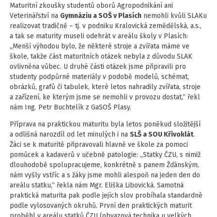
Maturitní zkoušky studentů oborů Agropodnikání ani
Veterinářství na
Gymnáziu a SOŠ v Plasích
nemohli kvůli SLAKu
realizovat tradičně – tj. v podniku Kralovická zemědělská, a.s.,
a tak se maturity museli odehrát v areálu školy v Plasích:
„Menší výhodou bylo, že některé stroje a zvířata máme ve
škole, takže část maturitních otázek nebyla z důvodu SLAK
ovlivněna vůbec. U druhé části otázek jsme připravili pro
studenty podpůrné materiály v podobě modelů, schémat,
obrázků, grafů či tabulek, které letos nahradily zvířata, stroje
a zařízení, ke kterým jsme se nemohli v provozu dostat,“ řekl
nám Ing. Petr Buchtelík z GaSOŠ Plasy.
Příprava na praktickou maturitu byla letos poněkud složitější
a odlišná narozdíl od let minulých i na
SLŠ a SOU Křivoklát
.
Žáci se k maturitě připravovali hlavně ve škole za pomoci
pomůcek a kadaverů v učebně patologie: „Statky ČZU, s nimiž
dlouhodobě spolupracujeme, konkrétně s panem Žďánským,
nám vyšly vstříc a s žáky jsme mohli alespoň na jeden den do
areálu statku,“ řekla nám Mgr. Eliška Libovická. Samotná
praktická maturita pak podle jejích slov probíhala standardně
podle vylosovaných okruhů. První den praktických maturit
proběhl v areálu statků ČZU (obvazová technika u velkých