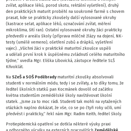
zvířat, aplikace léků, porod skotu, rektální vyšetření), druhý
den praktických maturit proběhl na soukromé farmě s chovem
prasat, kde se prakticky zkoušely další vylosované okruhy
(kastrace selat, aplikace léků, označování zvířat, měření
mikroklima, šití ran). Ostatní vylosované okruhy žáci prakticky
předvedli v areálu školy (příprava mléčné žlázy na dojení, NK-
testy (umělé vemeno), ošetření zubů a drápků, vyšetření
vajec). „Všichni žáci v praktické maturitní zkoušce uspěli
a udělali první krok k úspěšnému zvládnutí celého maturitního
týdne,“ uvedla Mgr. Eliška Libovická, zástupce ředitele SLŠ
Křivoklát.
Na
SZeŠ a SOŠ Poděbrady
maturitní zkoušky absolvovali
studenti v normálním módu, tedy i se zvířaty, a to díky tomu, že
ředitel školních statků pan Kocmánek dovolil od začátku
května studentům zemědělské školy navštěvovat školní
statek. „Jsme za to moc rádi. Studenti tak mohli na vytažených
otázkách naplno dokázat, že vše, co se po čtyři roky učili, umí
předvést i prakticky,“ řekl nám Mgr. Radim Keith, ředitel školy.
Protiepidemická opatření se dotkla některé výuky praxi
a odborného výcviku na externích pracovištích
Zemědělské