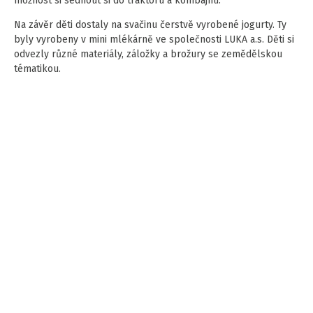
možnost si sednout si do traktoru a kombajnu.
Na závěr děti dostaly na svačinu čerstvě vyrobené jogurty. Ty
byly vyrobeny v mini mlékárně ve společnosti LUKA a.s. Děti si
odvezly různé materiály, záložky a brožury se zemědělskou
tématikou.