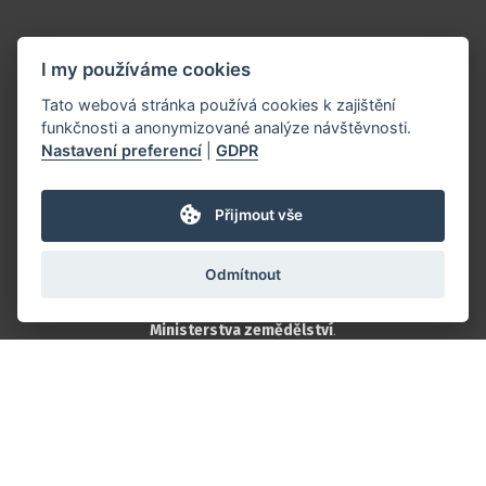
Doporučujeme
I my používáme cookies
Podporují nás
Tato webová stránka používá cookies k zajištění
funkčnosti a anonymizované analýze návštěvnosti.
Nastavení preferencí
|
GDPR
Spolupracujte s námi
Přijmout vše
Loga ke stažení
Odmítnout
Projekt je realizován s finanční podporou
Ministerstva zemědělství
.
Tvorba webových stránek, Redakční systém & Webdesign by
SUITU