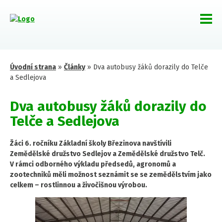
Úvodní strana
»
Články
»
Dva autobusy žáků dorazily do Telče
a Sedlejova
Dva autobusy žáků dorazily do
Telče a Sedlejova
Žáci 6. ročníku Základní školy Březinova navštívili
Zemědělské družstvo Sedlejov a Zemědělské družstvo Telč.
V rámci odborného výkladu předsedů, agronomů a
zootechniků měli možnost seznámit se se zemědělstvím jako
celkem – rostlinnou a živočišnou výrobou.