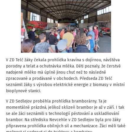
V ZD Telč žáky čekala prohlídka kravína s dojírnou, návštěva
porodny a telat a ochutnávka mléka. Děti poznaly, že čerstvě
nadojené mléko má úplně jinou chuť než to následně
zpracované a prodávané v obchodech. Předseda ZD Telč
seznámil žáky s výrobou elektrické energie z biomasy v místní
bioplynové stanici.
V ZD Sedlejov proběhla prohlídka bramborárny. Ta je
momentálně prázdná, jelikož sklizeň brambor je až v září. I tak
se ale žáci seznámili s technologií pěstování a uskladňování
brambor. Na středisku Nevcehle v ZD Sedlejov byla pro žáky
připravena prohlídka obilných sil a mechanizace. Žáci měli také