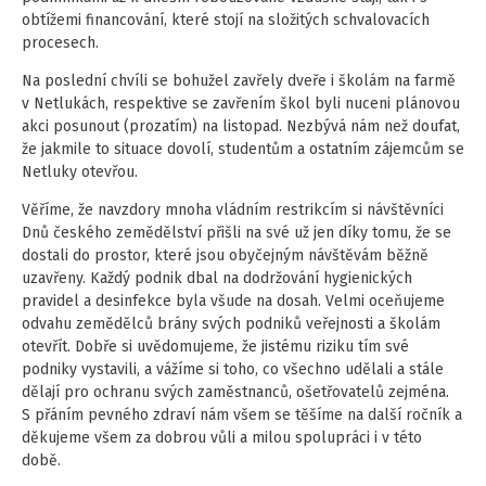
obtížemi financování, které stojí na složitých schvalovacích
procesech.
Na poslední chvíli se bohužel zavřely dveře i školám na farmě
v Netlukách, respektive se zavřením škol byli nuceni plánovou
akci posunout (prozatím) na listopad. Nezbývá nám než doufat,
že jakmile to situace dovolí, studentům a ostatním zájemcům se
Netluky otevřou.
Věříme, že navzdory mnoha vládním restrikcím si návštěvníci
Dnů českého zemědělství přišli na své už jen díky tomu, že se
dostali do prostor, které jsou obyčejným návštěvám běžně
uzavřeny. Každý podnik dbal na dodržování hygienických
pravidel a desinfekce byla všude na dosah. Velmi oceňujeme
odvahu zemědělců brány svých podniků veřejnosti a školám
otevřít. Dobře si uvědomujeme, že jistému riziku tím své
podniky vystavili, a vážíme si toho, co všechno udělali a stále
dělají pro ochranu svých zaměstnanců, ošetřovatelů zejména.
S přáním pevného zdraví nám všem se těšíme na další ročník a
děkujeme všem za dobrou vůli a milou spolupráci i v této
době.