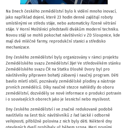
Na Dnech českého zemědělství bylo k vidění mnoho inovací,
jako například dojení, které 23 hodin denně zajišťují roboty
umístěnými ve středu stáje, nebo automaticky řízené větrání
stáje. V Horní Moštěnici představili divákům moderní techniku.
Novou stájí se mohli pokochat návštěvníci v ZD Sloupnice, kde
mají dvě mléčné farmy, reprodukční stanici a středisko
mechanizace.
Dny českého zemědělství byly organizovány v rámci projektu
Zemědělského svazu Zemědělství žije! Ve středověkém stánku
Zemědělského svazu ČR na Statku Dlouhé Dvory byl pro
návštěvníky připraven bohatý zábavný i naučný program. Děti
bavilo mletí obilí, poznávaly zemědělské plodiny a nástroje
prvních zemědělců. Díky naučné stezce nahlédly do oboru
zemědělství, dozvěděly se nové informace o produkci potravin
i o souvisejících oborech jako je lesnictví nebo myslivost.
Dny českého zemědělství i ve značně redukované podobě
navštívilo na šest tisíc návštěvníků z řad laické i odborné
veřejnosti, přibližně polovina z nich byly děti. Některé dny
otevřených dveří probíhaly už během srpna. Mezi prvními