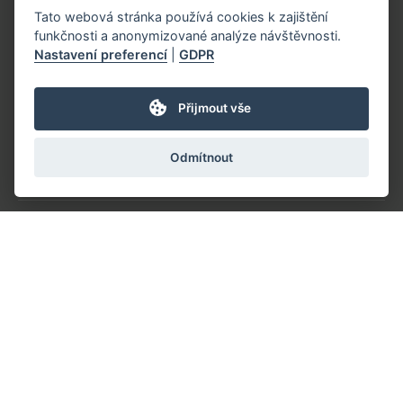
Aktivity
Tato webová stránka používá cookies k zajištění
funkčnosti a anonymizované analýze návštěvnosti.
Nastavení preferencí
|
GDPR
Materiály
Přijmout vše
Kontakty
Odmítnout
Doporučujeme
Podporují nás
Spolupracujte s námi
Loga ke stažení
Projekt je realizován s finanční podporou