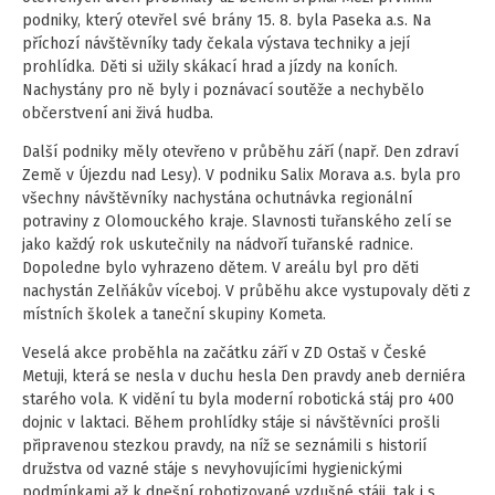
podniky, který otevřel své brány 15. 8. byla Paseka a.s. Na
příchozí návštěvníky tady čekala výstava techniky a její
prohlídka. Děti si užily skákací hrad a jízdy na koních.
Nachystány pro ně byly i poznávací soutěže a nechybělo
občerstvení ani živá hudba.
Další podniky měly otevřeno v průběhu září (např. Den zdraví
Země v Újezdu nad Lesy). V podniku Salix Morava a.s. byla pro
všechny návštěvníky nachystána ochutnávka regionální
potraviny z Olomouckého kraje. Slavnosti tuřanského zelí se
jako každý rok uskutečnily na nádvoří tuřanské radnice.
Dopoledne bylo vyhrazeno dětem. V areálu byl pro děti
nachystán Zelňákův víceboj. V průběhu akce vystupovaly děti z
místních školek a taneční skupiny Kometa.
Veselá akce proběhla na začátku září v ZD Ostaš v České
Metuji, která se nesla v duchu hesla Den pravdy aneb derniéra
starého vola. K vidění tu byla moderní robotická stáj pro 400
dojnic v laktaci. Během prohlídky stáje si návštěvníci prošli
připravenou stezkou pravdy, na níž se seznámili s historií
družstva od vazné stáje s nevyhovujícími hygienickými
podmínkami až k dnešní robotizované vzdušné stáji, tak i s