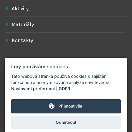
Aktivity
Materiály
Kontakty
Doporučujeme
I my používáme cookies
Podporují nás
Tato webová stránka používá cookies k zajištění
funkčnosti a anonymizované analýze návštěvnosti.
Nastavení preferencí
|
GDPR
Spolupracujte s námi
Přijmout vše
Loga ke stažení
Odmítnout
Projekt je realizován s finanční podporou