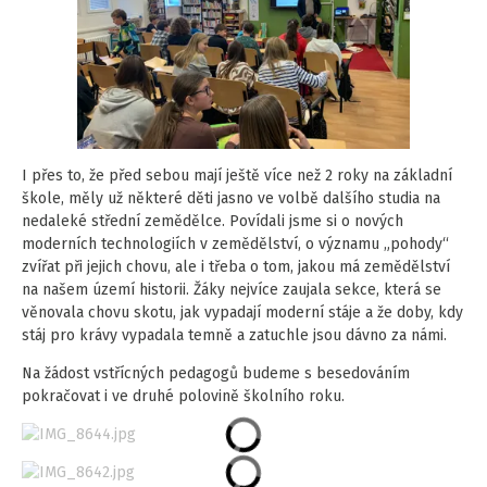
I přes to, že před sebou mají ještě více než 2 roky na základní
škole, měly už některé děti jasno ve volbě dalšího studia na
nedaleké střední zemědělce. Povídali jsme si o nových
moderních technologiích v zemědělství, o významu „pohody“
zvířat při jejich chovu, ale i třeba o tom, jakou má zemědělství
na našem území historii. Žáky nejvíce zaujala sekce, která se
věnovala chovu skotu, jak vypadají moderní stáje a že doby, kdy
stáj pro krávy vypadala temně a zatuchle jsou dávno za námi.
Na žádost vstřícných pedagogů budeme s besedováním
pokračovat i ve druhé polovině školního roku.