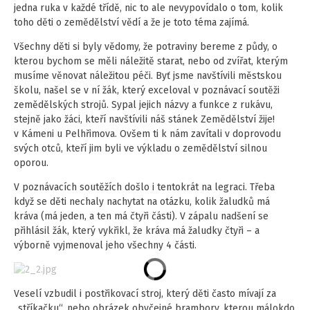
jedna ruka v každé třídě, nic to ale nevypovídalo o tom, kolik
toho děti o zemědělství vědí a že je toto téma zajímá.
Všechny děti si byly vědomy, že potraviny bereme z půdy, o
kterou bychom se měli náležitě starat, nebo od zvířat, kterým
musíme věnovat náležitou péči. Byť jsme navštívili městskou
školu, našel se v ní žák, který exceloval v poznávací soutěži
zemědělských strojů. Sypal jejich názvy a funkce z rukávu,
stejně jako žáci, kteří navštívili náš stánek Zemědělství žije!
v Kámeni u Pelhřimova. Ovšem ti k nám zavítali v doprovodu
svých otců, kteří jim byli ve výkladu o zemědělství silnou
oporou.
V poznávacích soutěžích došlo i tentokrát na legraci. Třeba
když se děti nechaly nachytat na otázku, kolik žaludků má
kráva (má jeden, a ten má čtyři části). V zápalu nadšení se
přihlásil žák, který vykřikl, že kráva má žaludky čtyři – a
výborně vyjmenoval jeho všechny 4 části.
Veselí vzbudil i postřikovací stroj, který děti často mívají za
„stříkačku“, nebo obrázek obyčejné brambory, kterou málokdo