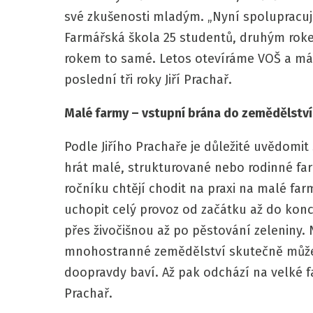
své zkušenosti mladým. „Nyní spolupracuje
Farmářská škola 25 studentů, druhým roke
rokem to samé. Letos otevíráme VOŠ a má
poslední tři roky Jiří Prachař.
Malé farmy – vstupní brána do zemědělství
Podle Jiřího Prachaře je důležité uvědomit
hrát malé, strukturované nebo rodinné fa
ročníku chtějí chodit na praxi na malé fa
uchopit celý provoz od začátku až do kon
přes živočišnou až po pěstování zeleniny.
mnohostranné zemědělství skutečně může bý
doopravdy baví. Až pak odchází na velké far
Prachař.