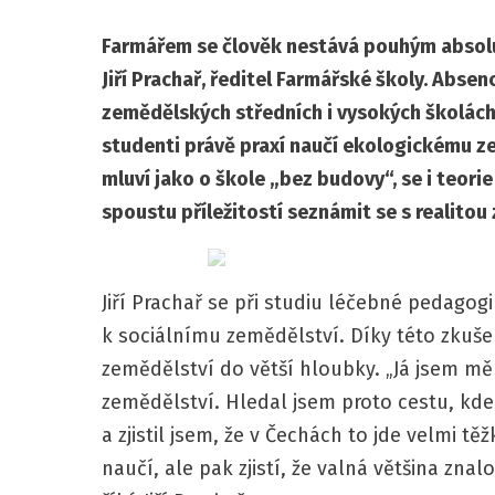
Farmářem se člověk nestává pouhým absolu
Jiří Prachař, ředitel Farmářské školy. Abs
zemědělských středních i vysokých školách 
studenti právě praxí naučí ekologickému ze
mluví jako o škole „bez budovy“, se i teori
spoustu příležitostí seznámit se s realito
Jiří Prachař se při studiu léčebné pedagogi
k sociálnímu zemědělství. Díky této zkuše
zemědělství do větší hloubky. „Já jsem měl
zemědělství. Hledal jsem proto cestu, kde
a zjistil jsem, že v Čechách to jde velmi tě
naučí, ale pak zjistí, že valná většina znal