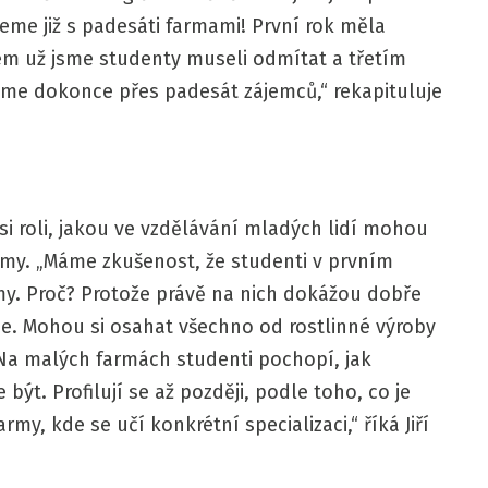
me již s padesáti farmami! První rok měla
m už jsme studenty museli odmítat a třetím
me dokonce přes padesát zájemců,“ rekapituluje
 si roli, jakou ve vzdělávání mladých lidí mohou
rmy. „Máme zkušenost, že studenti v prvním
rmy. Proč? Protože právě na nich dokážou dobře
ce. Mohou si osahat všechno od rostlinné výroby
 Na malých farmách studenti pochopí, jak
t. Profilují se až později, podle toho, co je
my, kde se učí konkrétní specializaci,“ říká Jiří