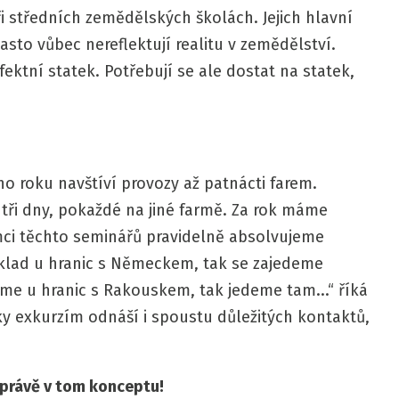
při středních zemědělských školách. Jejich hlavní
asto vůbec nereflektují realitu v zemědělství.
fektní statek. Potřebují se ale dostat na statek,
 roku navštíví provozy až patnácti farem.
 tři dny, pokaždé na jiné farmě. Za rok máme
mci těchto seminářů pravidelně absolvujeme
íklad u hranic s Německem, tak se zajedeme
me u hranic s Rakouskem, tak jedeme tam...“ říká
ky exkurzím odnáší i spoustu důležitých kontaktů,
 právě v tom konceptu!