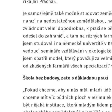
říká Jiří Prachař.
Je samozřejmě také možné studovat zeměd
narazí na nedostatečnou zemědělskou, nat
zvládnout velmi dopodrobna, k praxi se bě
odešel do zahraničí, a tam na různých fa
jsem studoval i na německé univerzitě v Ka
vedoucí semináře vzdělávání v ekologick
jsem spatřil model, který považuji za velm
od zkušených farmářů všech specializací,“ 
Škola bez budovy, zato s důkladnou praxí
„Pokud chceme, aby u nás měli mladí lidé 
chceme mít víc půdních ploch v režimu ek
být nějaká instituce, která mladým lidem 