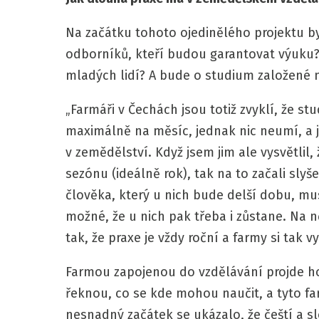
Na začátku tohoto ojedinělého projektu b
odborníků, kteří budou garantovat výuku?
mladých lidí? A bude o studium založené n
„Farmáři v Čechách jsou totiž zvyklí, že st
maximálně na měsíc, jednak nic neumí, a j
v zemědělství. Když jsem jim ale vysvětlil
sezónu (ideálně rok), tak na to začali slyše
člověka, který u nich bude delší dobu, musí
možné, že u nich pak třeba i zůstane. Na
tak, že praxe je vždy roční a farmy si tak v
Farmou zapojenou do vzdělávání projde ho
řeknou, co se kde mohou naučit, a tyto far
nesnadný začátek se ukázalo, že čeští a s