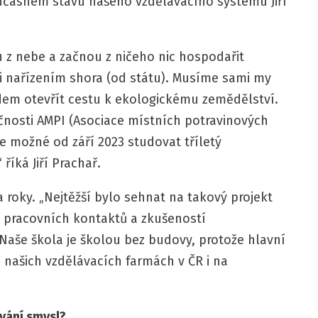
učasném stavu našeho vzdělávacího systému Jiří
 z nebe a začnou z ničeho nic hospodařit
i nařízením shora (od státu). Musíme sami my
idem otevřít cestu k ekologickému zemědělství.
ečnosti AMPI (Asociace místních potravinových
 je možné od září 2023 studovat tříletý
říká Jiří Prachař.
roky. „Nejtěžší bylo sehnat na takový projekt
h pracovních kontaktů a zkušeností
 Naše škola je školou bez budovy, protože hlavní
našich vzdělávacích farmách v ČR i na
vání smysl?