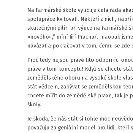
Na Farmářské škole vyučuje celá řada aka
spolupráce kvitovali. Někteří z nich, napří
skutečnými pilíři při výuce na Farmářské 
»nového«,“ míní Jiří Prachař, „naopak js
navázat a pokračovat v tom, čemu se zde e
Proč tedy nejsou právě tito odborníci ono
právě v tom konceptu! Když se chcete stá
zemědělského oboru na vysoké škole vlast
stát vědcem, zabývat se zemědělskou teor
chcete mířit do zemědělské praxe, tak je
školy.
Je škoda, že náš stát si tohle moc neuvědo
považuju za geniální model pro lidi, kteří