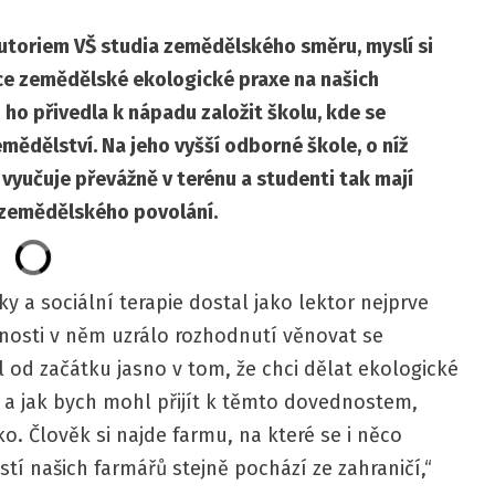
toriem VŠ studia zemědělského směru, myslí si
ence zemědělské ekologické praxe na našich
ho přivedla k nápadu založit školu, kde se
mědělství. Na jeho vyšší odborné škole, o níž
e vyučuje převážně v terénu a studenti tak mají
u zemědělského povolání.
ky a sociální terapie dostal jako lektor nejprve
nosti v něm uzrálo rozhodnutí věnovat se
 od začátku jasno v tom, že chci dělat ekologické
 a jak bych mohl přijít k těmto dovednostem,
žko. Člověk si najde farmu, na které se i něco
ostí našich farmářů stejně pochází ze zahraničí,“