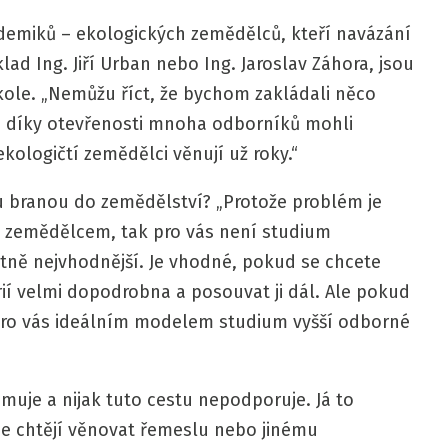
demiků – ekologických zemědělců, kteří navázání
klad Ing. Jiří Urban nebo Ing. Jaroslav Záhora, jsou
škole. „Nemůžu říct, že bychom zakládali něco
me díky otevřenosti mnoha odborníků mohli
kologičtí zemědělci věnují už roky.“
u branou do zemědělství? „Protože problém je
t zemědělcem, tak pro vás není studium
ně nejvhodnější. Je vhodné, pokud se chcete
ií velmi dopodrobna a posouvat ji dál. Ale pokud
 pro vás ideálním modelem studium vyšší odborné
muje a nijak tuto cestu nepodporuje. Já to
 se chtějí věnovat řemeslu nebo jinému