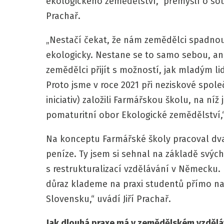
ekologického zemědělství,“ přemýšlí o so
Prachař.
„Nestačí čekat, že nám zemědělci spadnou
ekologicky. Nestane se to samo sebou, an
zemědělci přijít s možností, jak mladým l
Proto jsme v roce 2021 při neziskové spol
iniciativ) založili Farmářskou školu, na níž
pomaturitní obor Ekologické zemědělství,“ 
Na konceptu Farmářské školy pracoval dva 
peníze. Ty jsem si sehnal na základě svýc
s restrukturalizací vzdělávání v Německu.
důraz klademe na praxi studentů přímo na 
Slovensku,“ uvádí Jiří Prachař.
Jak dlouhá praxe má v zemědělském vzdělá