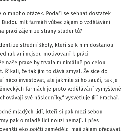
ylo mnoho otázek. Podaří se sehnat dostatek
 Budou mít farmáři vůbec zájem o vzdělávání
a praxi zájem ze strany studentů?
udenti ze střední školy, kteří se k nim dostanou
ednak ani nejsou motivovaní k práci
, že naše praxe by trvala minimálně po celou
t. Říkali, že tak jim to dává smysl. Že sice do
 něco investovat, ale jakmile si ho zaučí, tak je
 německých farmách je proto vzdělávání vymyšlené
ychovávají své následníky,“ vysvětluje Jiří Prachař.
dně mladých lidí, kteří si pak mezi sebou
my pak o mladé lidi nouzi nemají. I přes
lovenští ekologičtí zemědělci mají zájem předávat