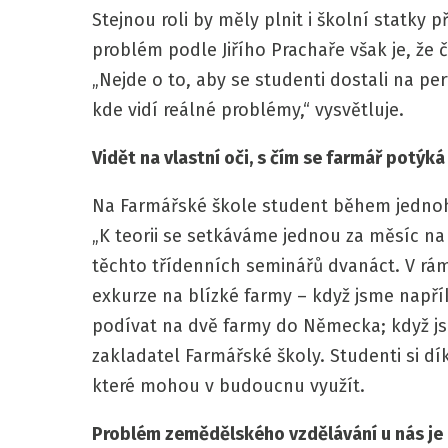
Stejnou roli by měly plnit i školní statky 
problém podle Jiřího Prachaře však je, že č
„Nejde o to, aby se studenti dostali na per
kde vidí reálné problémy,“ vysvětluje.
Vidět na vlastní oči, s čím se farmář potýká
Na Farmářské škole student během jednoho
„K teorii se setkáváme jednou za měsíc na
těchto třídenních seminářů dvanáct. V rá
exkurze na blízké farmy – když jsme např
podívat na dvě farmy do Německa; když js
zakladatel Farmářské školy. Studenti si dí
které mohou v budoucnu využít.
Problém zemědělského vzdělávání u nás je