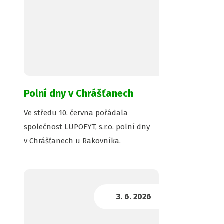
Polní dny v Chrášťanech
Ve středu 10. června pořádala
společnost LUPOFYT, s.r.o. polní dny
v Chrášťanech u Rakovníka.