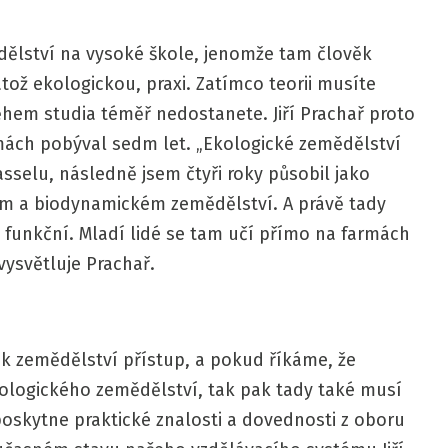
ělství na vysoké škole, jenomže tam člověk
ož ekologickou, praxi. Zatímco teorii musíte
hem studia téměř nedostanete. Jiří Prachař proto
rmách pobýval sedm let. „Ekologické zemědělství
sselu, následně jsem čtyři roky působil jako
ém a biodynamickém zemědělství. A právě tady
i funkční. Mladí lidé se tam učí přímo na farmách
vysvětluje Prachař.
k zemědělství přístup, a pokud říkáme, že
ologického zemědělství, tak pak tady také musí
poskytne praktické znalosti a dovednosti z oboru