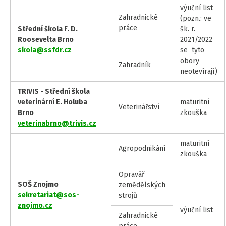
výuční list
Zahradnické
(pozn.: ve
práce
Střední škola F. D.
šk. r.
Roosevelta Brno
2021/2022
skola@ssfdr.cz
se tyto
obory
Zahradník
neotevírají)
TRIVIS - Střední škola
veterinární E. Holuba
maturitní
Veterinářství
Brno
zkouška
veterinabrno@trivis.cz
maturitní
Agropodnikání
zkouška
Opravář
SOŠ Znojmo
zemědělských
sekretariat@sos-
strojů
znojmo.cz
výuční list
Zahradnické