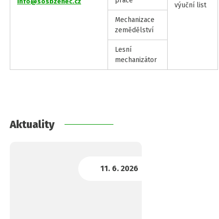
práce
info@sosbzenec.cz
výuční list
Mechanizace
zemědělství
Lesní
mechanizátor
Aktuality