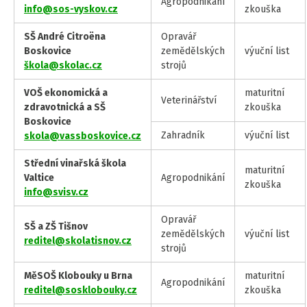
Agropodnikání
info@sos-vyskov.cz
zkouška
SŠ André Citroëna
Opravář
Boskovice
zemědělských
výuční list
škola@skolac.cz
strojů
VOŠ ekonomická a
maturitní
Veterinářství
zdravotnická a SŠ
zkouška
Boskovice
Zahradník
výuční list
skola@vassboskovice.cz
Střední vinařská škola
maturitní
Valtice
Agropodnikání
zkouška
info@svisv.cz
Opravář
SŠ a ZŠ Tišnov
zemědělských
výuční list
reditel@skolatisnov.cz
strojů
MěSOŠ Klobouky u Brna
maturitní
Agropodnikání
reditel@sosklobouky.cz
zkouška