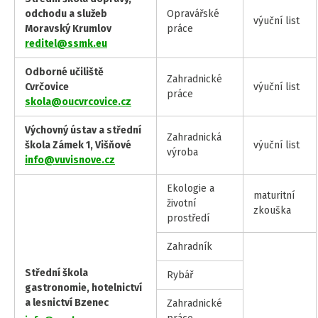
odchodu a služeb
Opravářské
výuční list
Moravský Krumlov
práce
reditel@ssmk.eu
Odborné učiliště
Zahradnické
Cvrčovice
výuční list
práce
skola@oucvrcovice.cz
Výchovný ústav a střední
Zahradnická
škola Zámek 1, Višňové
výuční list
výroba
info@vuvisnove.cz
Ekologie a
maturitní
životní
zkouška
prostředí
Zahradník
Střední škola
Rybář
gastronomie, hotelnictví
a lesnictví Bzenec
Zahradnické