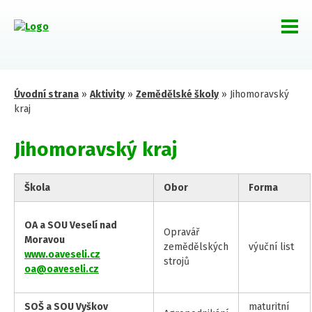
Úvodní strana
»
Aktivity
»
Zemědělské školy
»
Jihomoravský
kraj
Jihomoravský kraj
Škola
Obor
Forma
OA a SOU Veselí nad
Opravář
Moravou
zemědělských
výuční list
www.oaveseli.cz
strojů
oa@oaveseli.cz
SOŠ a SOU Vyškov
maturitní