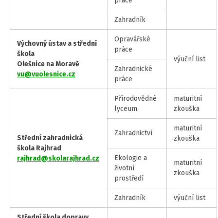
práce
Zahradník
Opravářské
Výchovný ústav a střední
práce
škola
výuční list
Olešnice na Moravě
Zahradnické
vu@vuolesnice.cz
práce
Přírodovědné
maturitní
lyceum
zkouška
maturitní
Zahradnictví
Střední zahradnická
zkouška
škola Rajhrad
Ekologie a
rajhrad@skolarajhrad.cz
maturitní
životní
zkouška
prostředí
Zahradník
výuční list
Střední škola dopravy,