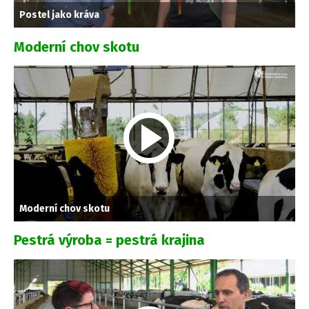
Postel jako kráva
Moderní chov skotu
Moderní chov skotu
Pestrá výroba = pestrá krajina