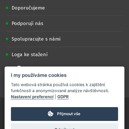
Doporučujeme
Podporují nás
Spolupracujte s námi
Loga ke stažení
I my používáme cookies
Projekt je realizován s finanční podporou
Ministerstva zemědělství
.
Tato webová stránka používá cookies k zajištění
funkčnosti a anonymizované analýze návštěvnosti.
Nastavení preferencí
|
GDPR
Přijmout vše
Tvorba webových stránek, Redakční systém & Webdesign by
SUITU