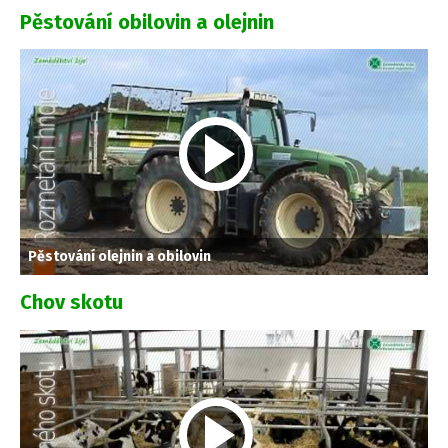
Pěstování obilovin a olejnin
Pěstování olejnin a obilovin
Chov skotu