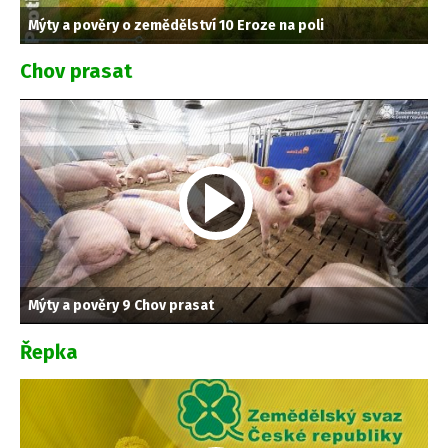
Mýty a pověry o zemědělství 10 Eroze na poli
Chov prasat
Mýty a pověry 9 Chov prasat
Řepka