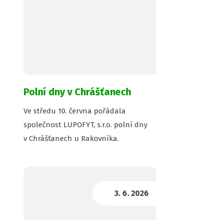
Polní dny v Chrášťanech
Ve středu 10. června pořádala
společnost LUPOFYT, s.r.o. polní dny
v Chrášťanech u Rakovníka.