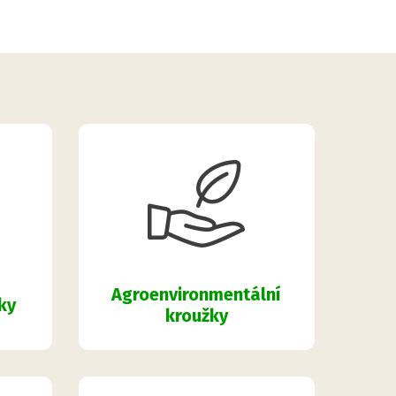
Agroenvironmentální
ky
kroužky